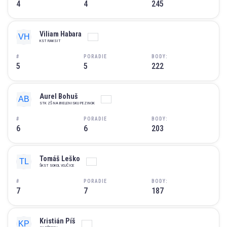
4
4
245
Viliam Habara
KST RAKSIT
#
PORADIE
BODY:
5
5
222
Aurel Bohuš
STK ZŠ NA BIELENISKU PEZINOK
#
PORADIE
BODY:
6
6
203
Tomáš Leško
ŠKST SOKOL VOJČICE
#
PORADIE
BODY:
7
7
187
Kristián Píš