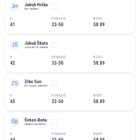
Jakub Hrčka
ŠKST BOŠANY
#
PORADIE
BODY:
41
33-50
58.89
Jakub Škuta
STK ELASTIK TRNAVA
#
PORADIE
BODY:
42
33-50
58.89
Zibo Sun
KST PLUS40 TREBIŠOV
#
PORADIE
BODY:
43
33-50
58.89
Šimon Beňo
LOKOMOTÍVA VRÚTKY
#
PORADIE
BODY:
44
33-50
58.89