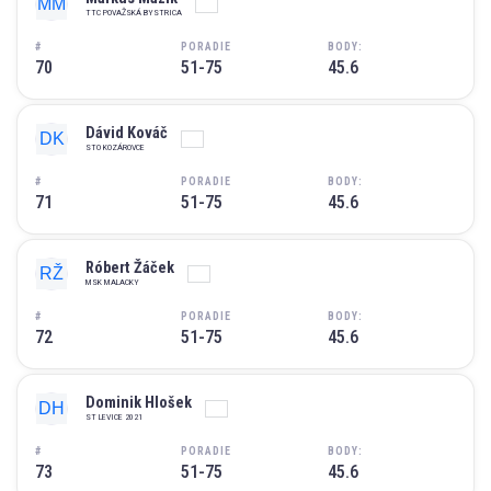
TTC POVAŽSKÁ BYSTRICA
#
PORADIE
BODY:
70
51-75
45.6
Dávid Kováč
STO KOZÁROVCE
#
PORADIE
BODY:
71
51-75
45.6
Róbert Žáček
MSK MALACKY
#
PORADIE
BODY:
72
51-75
45.6
Dominik Hlošek
ST LEVICE 2021
#
PORADIE
BODY:
73
51-75
45.6