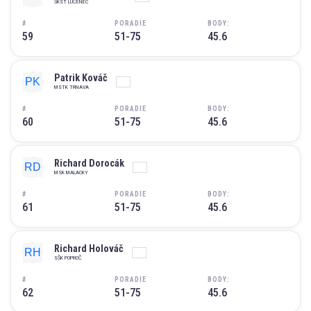
ŠKST LUČENEC
#
PORADIE
BODY:
59
51-75
45.6
Patrik Kováč
MSTK TRNAVA
#
PORADIE
BODY:
60
51-75
45.6
Richard Dorocák
MSK MALACKY
#
PORADIE
BODY:
61
51-75
45.6
Richard Holováč
SŠK POPROČ
#
PORADIE
BODY:
62
51-75
45.6