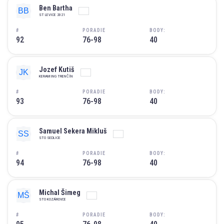
Ben Bartha
ST LEVICE 2021
#
PORADIE
BODY:
92
76-98
40
Jozef Kutiš
KERAMING TRENČÍN
#
PORADIE
BODY:
93
76-98
40
Samuel Sekera Mikluš
STO SEDLICE
#
PORADIE
BODY:
94
76-98
40
Michal Šimeg
STO KOZÁROVCE
#
PORADIE
BODY: