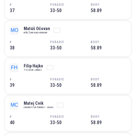
#
PORADIE
BODY:
37
33-50
58.89
Matúš Očovan
MŠK ŽIAR NAD HRONOM
#
PORADIE
BODY:
38
33-50
58.89
Filip Hajko
TTC NOVÉ ZÁMKY
#
PORADIE
BODY:
39
33-50
58.89
Matej Cvik
LOKOMOTÍVA ŠURANY - VLKAS
#
PORADIE
BODY:
40
33-50
58.89