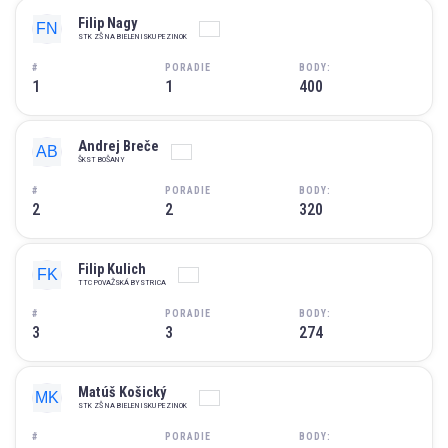
Filip Nagy
STK ZŠ NA BIELENISKU PEZINOK
#
PORADIE
BODY:
1
1
400
Andrej Breče
ŠKST BOŠANY
#
PORADIE
BODY:
2
2
320
Filip Kulich
TTC POVAŽSKÁ BYSTRICA
#
PORADIE
BODY:
3
3
274
Matúš Košický
STK ZŠ NA BIELENISKU PEZINOK
#
PORADIE
BODY: