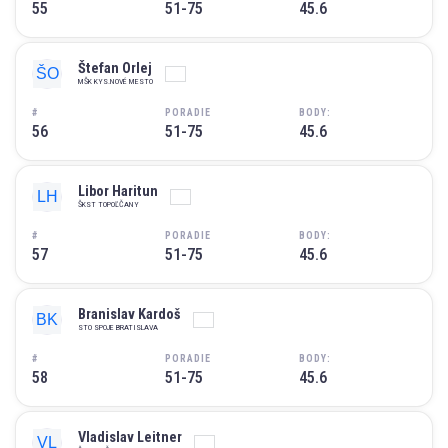
55
51-75
45.6
Štefan Orlej
MŠK KYS.NOVÉ MESTO
#
PORADIE
BODY:
56
51-75
45.6
Libor Haritun
ŠKST TOPOĽČANY
#
PORADIE
BODY:
57
51-75
45.6
Branislav Kardoš
STO SPOJE BRATISLAVA
#
PORADIE
BODY:
58
51-75
45.6
Vladislav Leitner