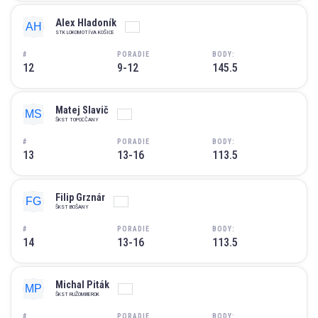
Alex Hladoník
STK LOKOMOTÍVA KOŠICE
#
PORADIE
BODY:
12
9-12
145.5
Matej Slavič
ŠKST TOPOĽČANY
#
PORADIE
BODY:
13
13-16
113.5
Filip Grznár
ŠKST BOŠANY
#
PORADIE
BODY:
14
13-16
113.5
Michal Piták
ŠKST RUŽOMBEROK
#
PORADIE
BODY: