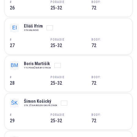
#
PORADIE
BODY:
26
25-32
72
Eliáš Ifrim
STK KALINOVO
#
PORADIE
BODY:
27
25-32
72
Boris Martišík
TTC POVAŽSKÁ BYSTRICA
#
PORADIE
BODY:
28
25-32
72
Šimon Košický
STK ZŠ NA BIELENISKU PEZINOK
#
PORADIE
BODY:
29
25-32
72