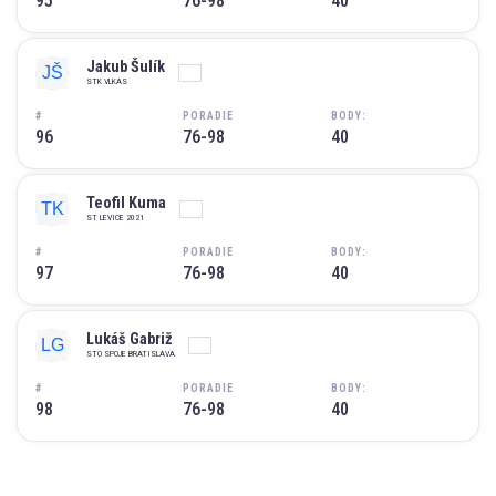
95
76-98
40
Jakub Šulík
STK VLKAS
#
PORADIE
BODY:
96
76-98
40
Teofil Kuma
ST LEVICE 2021
#
PORADIE
BODY:
97
76-98
40
Lukáš Gabriž
STO SPOJE BRATISLAVA
#
PORADIE
BODY:
98
76-98
40