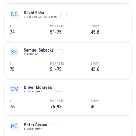
Dávid Baša
STK ZŠ NA BIELENISKU PEZINOK
#
PORADIE
BODY:
74
51-75
45.6
Samuel Sabacký
STK KALINOVO
#
PORADIE
BODY:
75
51-75
45.6
Oliver Moravec
TTC NOVÉ ZÁMKY
#
PORADIE
BODY:
76
76-98
40
Peter Černai
TTC NOVÉ ZÁMKY