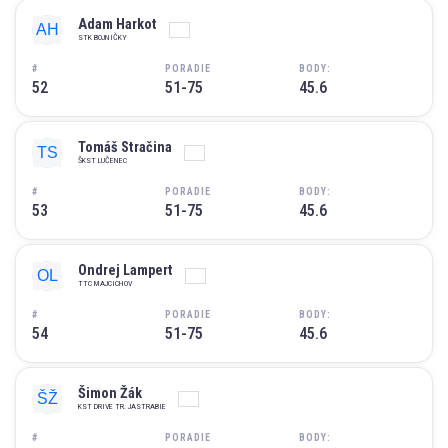
Adam Harkot
STK BOJNIČKY
#
PORADIE
BODY:
52
51-75
45.6
Tomáš Stračina
ŠKST LUČENEC
#
PORADIE
BODY:
53
51-75
45.6
Ondrej Lampert
TTC MAJCICHOV
#
PORADIE
BODY:
54
51-75
45.6
Šimon Žák
KST DRIVE TR. JASTRABIE
#
PORADIE
BODY: