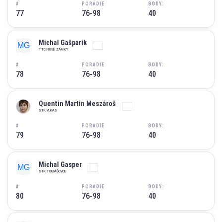
#
PORADIE
BODY:
77
76-98
40
Michal Gašparík
TTC NOVÉ ZÁMKY
#
PORADIE
BODY:
78
76-98
40
Quentin Martin Meszároš
STK VLKAS
#
PORADIE
BODY:
79
76-98
40
Michal Gasper
STK TOMÁŠOVCE
#
PORADIE
BODY:
80
76-98
40