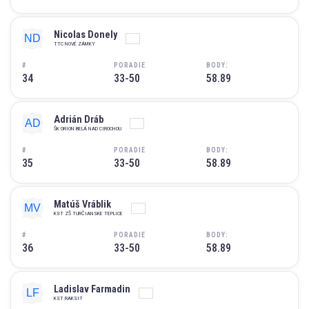
Nicolas Donely
TTC NOVÉ ZÁMKY
#
PORADIE
BODY:
34
33-50
58.89
Adrián Dráb
ŠK ORION BELÁ NAD CIROCHOU
#
PORADIE
BODY:
35
33-50
58.89
Matúš Vráblik
KST ZŠ TURČIANSKE TEPLICE
#
PORADIE
BODY:
36
33-50
58.89
Ladislav Farmadin
KST RAKSIT