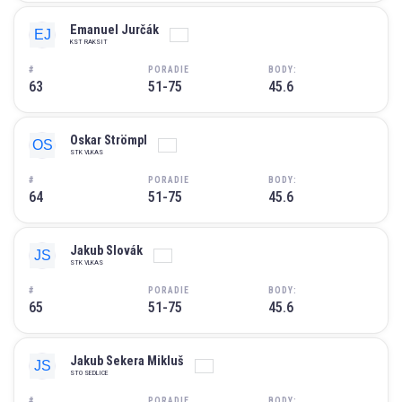
Emanuel Jurčák
KST RAKSIT
#
PORADIE
BODY:
63
51-75
45.6
Oskar Strömpl
STK VLKAS
#
PORADIE
BODY:
64
51-75
45.6
Jakub Slovák
STK VLKAS
#
PORADIE
BODY:
65
51-75
45.6
Jakub Sekera Mikluš
STO SEDLICE
#
PORADIE
BODY: