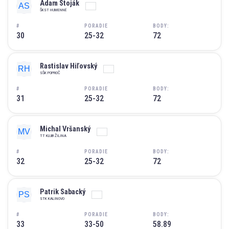
Adam Stoják
ŠKST HUMENNÉ
#
PORADIE
BODY:
30
25-32
72
Rastislav Hiľovský
SŠK POPROČ
#
PORADIE
BODY:
31
25-32
72
Michal Vršanský
TT KLUB ŽILINA
#
PORADIE
BODY:
32
25-32
72
Patrik Sabacký
STK KALINOVO
#
PORADIE
BODY:
33
33-50
58.89