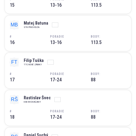
15
13-16
113.5
Matej Batuna
STK PRIEVIDZA
#
PORADIE
BODY:
16
13-16
113.5
Filip Tuška
TTC NOVÉ ZÁMKY
#
PORADIE
BODY:
17
17-24
88
Rastislav Švec
OSK MICHAĽANY
#
PORADIE
BODY:
18
17-24
88
Daniel Suchý