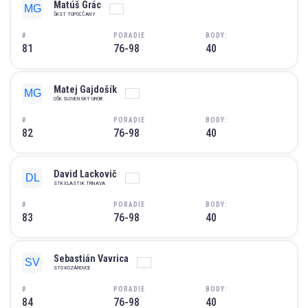
Matúš Grác
ŠKST TOPOĽČANY
#
PORADIE
BODY:
81
76-98
40
Matej Gajdošík
OŠK SLOVENSKÝ GROB
#
PORADIE
BODY:
82
76-98
40
David Lackovič
STK ELASTIK TRNAVA
#
PORADIE
BODY:
83
76-98
40
Sebastián Vavrica
STO KOZÁROVCE
#
PORADIE
BODY:
84
76-98
40