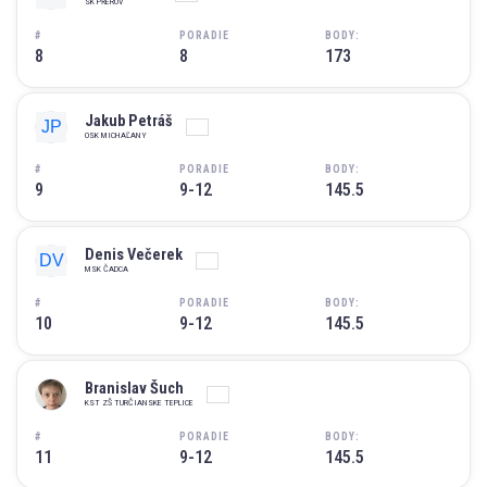
SK PŘEROV
#
PORADIE
BODY:
8
8
173
Jakub Petráš
OSK MICHAĽANY
#
PORADIE
BODY:
9
9-12
145.5
Denis Večerek
MSK ČADCA
#
PORADIE
BODY:
10
9-12
145.5
Branislav Šuch
KST ZŠ TURČIANSKE TEPLICE
#
PORADIE
BODY:
11
9-12
145.5