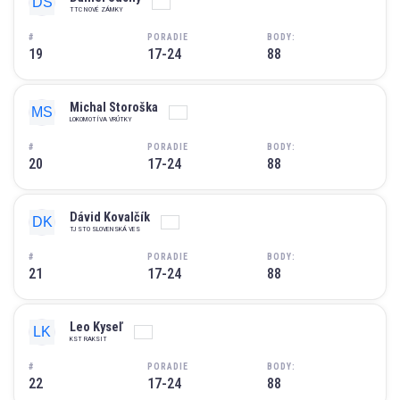
TTC NOVÉ ZÁMKY
#
PORADIE
BODY:
19
17-24
88
Michal Storoška
LOKOMOTÍVA VRÚTKY
#
PORADIE
BODY:
20
17-24
88
Dávid Kovalčík
TJ STO SLOVENSKÁ VES
#
PORADIE
BODY:
21
17-24
88
Leo Kyseľ
KST RAKSIT
#
PORADIE
BODY:
22
17-24
88