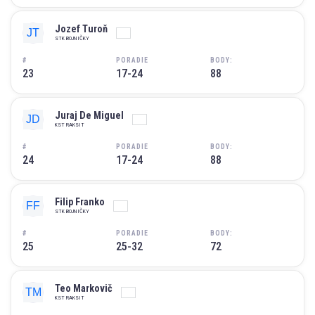
Jozef Turoň
STK BOJNIČKY
#
PORADIE
BODY:
23
17-24
88
Juraj De Miguel
KST RAKSIT
#
PORADIE
BODY:
24
17-24
88
Filip Franko
STK BOJNIČKY
#
PORADIE
BODY:
25
25-32
72
Teo Markovič
KST RAKSIT