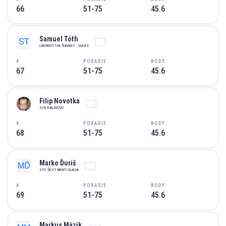
66
51-75
45.6
Samuel Tóth
LOKOMOTÍVA ŠURANY - VLKAS
#
PORADIE
BODY:
67
51-75
45.6
Filip Novotka
STK KALINOVO
#
PORADIE
BODY:
68
51-75
45.6
Marko Ďuriš
STC ŠKST BRATISLAVA
#
PORADIE
BODY:
69
51-75
45.6
Markus Mázik