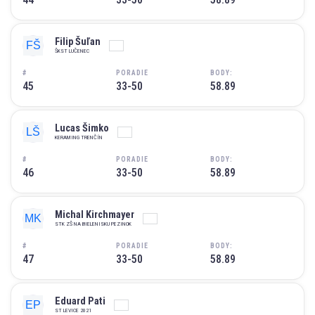
Filip Šuľan
ŠKST LUČENEC
#
PORADIE
BODY:
45
33-50
58.89
Lucas Šimko
KERAMING TRENČÍN
#
PORADIE
BODY:
46
33-50
58.89
Michal Kirchmayer
STK ZŠ NA BIELENISKU PEZINOK
#
PORADIE
BODY:
47
33-50
58.89
Eduard Pati
ST LEVICE 2021