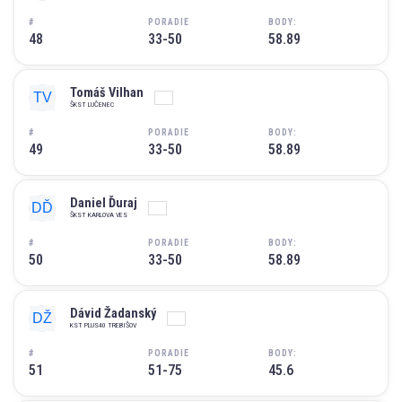
#
PORADIE
BODY:
48
33-50
58.89
Tomáš Vilhan
ŠKST LUČENEC
#
PORADIE
BODY:
49
33-50
58.89
Daniel Ďuraj
ŠKST KARLOVA VES
#
PORADIE
BODY:
50
33-50
58.89
Dávid Žadanský
KST PLUS40 TREBIŠOV
#
PORADIE
BODY:
51
51-75
45.6