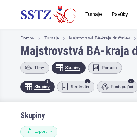
Turnaje
Pavúky
Domov
Turnaje
Majstrovstvá BA-kraja družstiev
Majstrovstvá BA-kraja 
Tímy
Skupiny
Poradie
1
6
4
Skupiny
Stretnutia
Postupujúci
Skupiny
Export