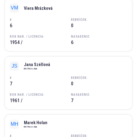
Viera Mrázková
#
REBRÍČEK:
6
0
ROK NAR. / LICENCIA:
NASADENIE:
1954 /
6
Jana Széllová
BA Pinčes klub
#
REBRÍČEK:
7
0
ROK NAR. / LICENCIA:
NASADENIE:
1961 /
7
Marek Holan
BA Pinces klub
#
REBRÍČEK: