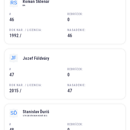
Roman Sklenár
BA
#
REBRÍČEK:
46
0
ROK NAR. / LICENCIA:
NASADENIE:
1992 /
46
Jozef Földváry
#
REBRÍČEK:
47
0
ROK NAR. / LICENCIA:
NASADENIE:
2015 /
47
Stanislav Ďuriš
STK DEVÍNSKA NOVÁ VES
#
REBRÍČEK:
48
0