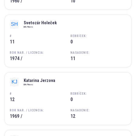
1960 /
10
Svetozár Holeček
BA Pinces
#
REBRÍČEK:
11
0
ROK NAR. / LICENCIA:
NASADENIE:
1974 /
11
Katarina Jerzova
BA Pinces
#
REBRÍČEK:
12
0
ROK NAR. / LICENCIA:
NASADENIE:
1969 /
12