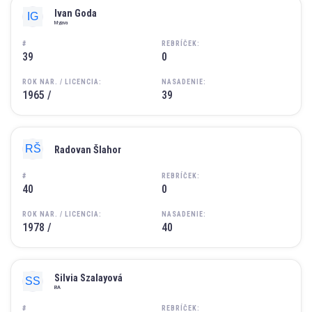
Ivan Goda
Myjava
#
REBRÍČEK:
39
0
ROK NAR. / LICENCIA:
NASADENIE:
1965 /
39
Radovan Šlahor
#
REBRÍČEK:
40
0
ROK NAR. / LICENCIA:
NASADENIE:
1978 /
40
Silvia Szalayová
BA
#
REBRÍČEK: