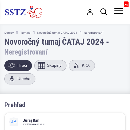
Domov
Turnaje
Novoročný turnaj ČATAJ 2024
Neregistrovaní
Novoročný turnaj ČATAJ 2024 -
Neregistrovaní
Hráči
Skupiny
K.O.
Utecha
Prehľad
Juraj Ban
STK ČATAJ LAST MILE