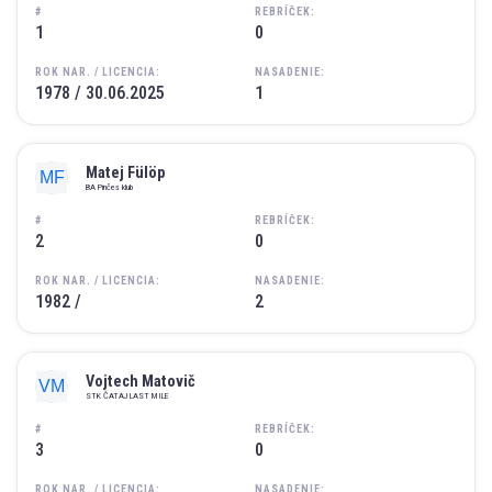
#
REBRÍČEK:
1
0
ROK NAR. / LICENCIA:
NASADENIE:
1978 / 30.06.2025
1
Matej Fülöp
BA Pinčes klub
#
REBRÍČEK:
2
0
ROK NAR. / LICENCIA:
NASADENIE:
1982 /
2
Vojtech Matovič
STK ČATAJ LAST MILE
#
REBRÍČEK:
3
0
ROK NAR. / LICENCIA:
NASADENIE: