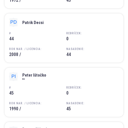
1972 /
43
Patrik Decsi
#
REBRÍČEK:
44
0
ROK NAR. / LICENCIA:
NASADENIE:
2008 /
44
Peter Ištočko
BA
#
REBRÍČEK:
45
0
ROK NAR. / LICENCIA:
NASADENIE:
1990 /
45