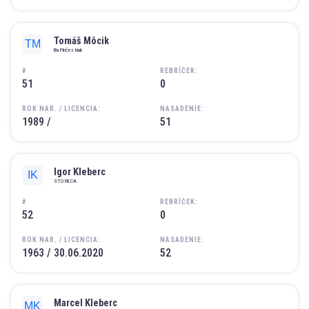
Tomáš Môcik
Ba Pinčes klub
#
REBRÍČEK:
51
0
ROK NAR. / LICENCIA:
NASADENIE:
1989 /
51
Igor Kleberc
STO RECA
#
REBRÍČEK:
52
0
ROK NAR. / LICENCIA:
NASADENIE:
1963 / 30.06.2020
52
Marcel Kleberc