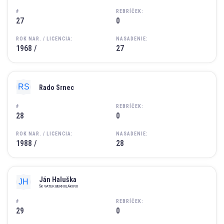
#
REBRÍČEK:
27
0
ROK NAR. / LICENCIA:
NASADENIE:
1968 /
27
Rado Srnec
#
REBRÍČEK:
28
0
ROK NAR. / LICENCIA:
NASADENIE:
1988 /
28
Ján Haluška
ŠK VATEK BERNOLÁKOVO
#
REBRÍČEK:
29
0