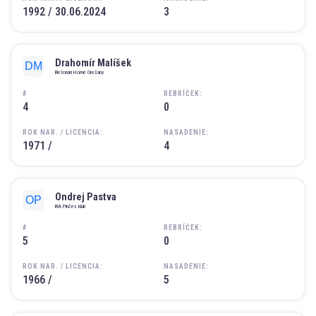
1992 / 30.06.2024
3
Drahomír Malíšek
Betonári Horné Orešany
#
REBRÍČEK:
4
0
ROK NAR. / LICENCIA:
NASADENIE:
1971 /
4
Ondrej Pastva
BA Pinčes klub
#
REBRÍČEK:
5
0
ROK NAR. / LICENCIA:
NASADENIE:
1966 /
5