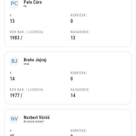
Palo Cáro
Pila
#
REBRÍČEK:
13
0
ROK NAR. / LICENCIA:
NASADENIE:
1983 /
13
Braňo Jajcaj
Vištuk
#
REBRÍČEK:
14
0
ROK NAR. / LICENCIA:
NASADENIE:
1977 /
14
Norbert Vöröš
ŠK SLÁVIA ZELENEČ
#
REBRÍČEK: