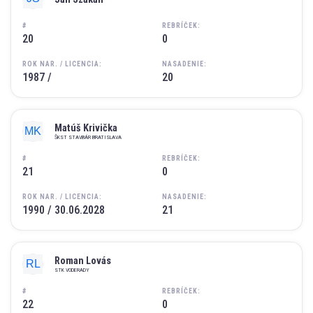
#
REBRÍČEK:
20
0
ROK NAR. / LICENCIA:
NASADENIE:
1987 /
20
Matúš Krivička
ŠKST STAVBÁR BRATISLAVA
#
REBRÍČEK:
21
0
ROK NAR. / LICENCIA:
NASADENIE:
1990 / 30.06.2028
21
Roman Lovás
STK VODERADY
#
REBRÍČEK:
22
0