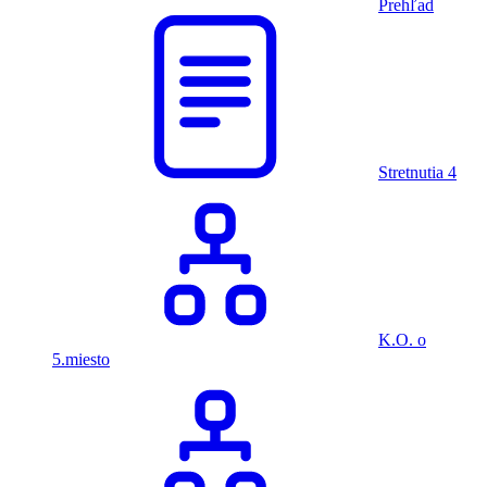
Prehľad
Stretnutia
4
K.O. o
5.miesto