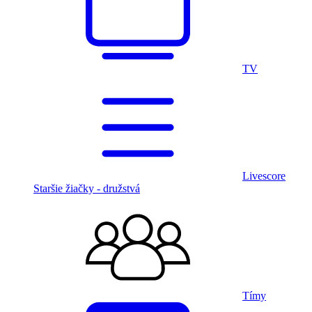
TV
Livescore
Staršie žiačky - družstvá
Tímy