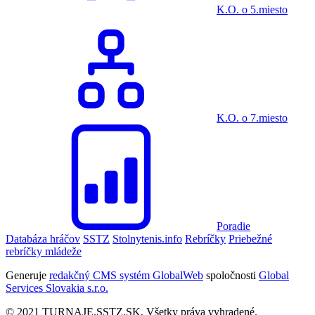
K.O. o 5.miesto
K.O. o 7.miesto
Poradie
Databáza hráčov
SSTZ
Stolnytenis.info
Rebríčky
Priebežné
rebríčky mládeže
Generuje
redakčný CMS systém GlobalWeb
spoločnosti
Global
Services Slovakia s.r.o.
© 2021 TURNAJE.SSTZ.SK, Všetky práva vyhradené.