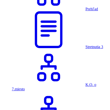
Prehľad
Stretnutia
3
K.O. o
7.miesto