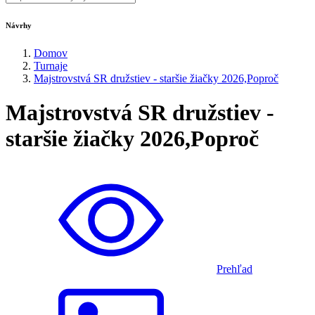
Návrhy
Domov
Turnaje
Majstrovstvá SR družstiev - staršie žiačky 2026,Poproč
Majstrovstvá SR družstiev -
staršie žiačky 2026,Poproč
Prehľad