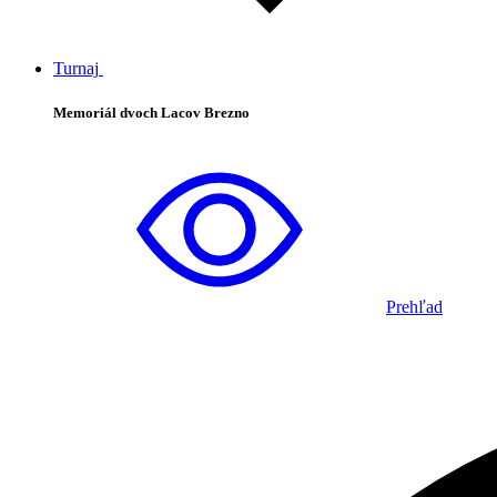
Turnaj
Memoriál dvoch Lacov Brezno
Prehľad