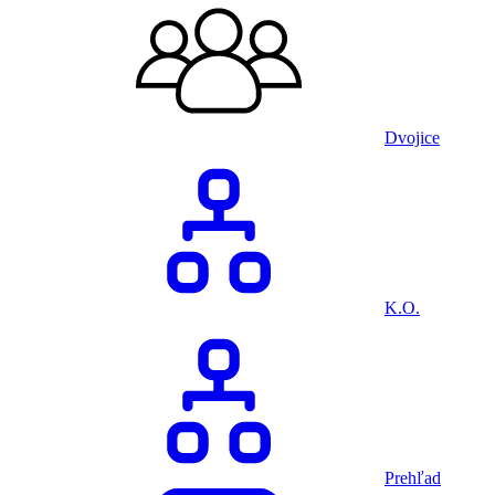
Dvojice
K.O.
Prehľad