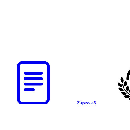
Zápasy
45