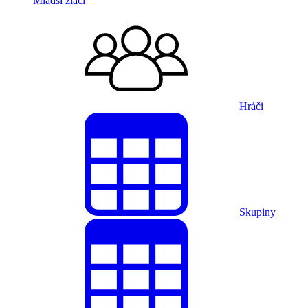
Mladší žiaci
Hráči
Skupiny