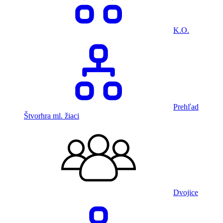
K.O.
Prehľad
Štvorhra ml. žiaci
Dvojice