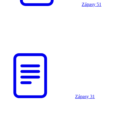
Zápasy
51
Zápasy
31