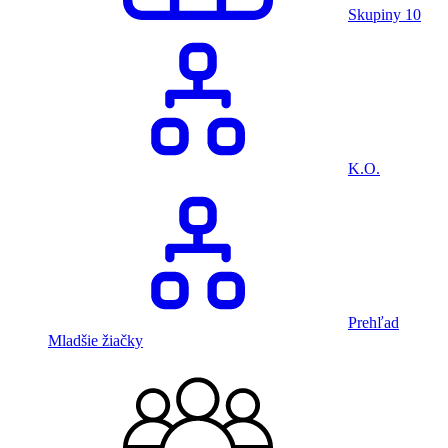
Skupiny
10
K.O.
Prehľad
Mladšie žiačky