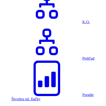
K.O.
Prehľad
Poradie
Štvorhra ml. žiačky