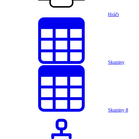
Hráči
Skupiny
Skupiny
8